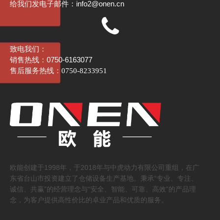
info2@onen.cn
给我们发电子邮件：
产品展示区
研学活动正式开始。在产品展示区，有工作
致电我们：
人员详细介绍欧能叉车的各类产品，包括全电
销售热线：0750-6163077
动平衡重式叉车、全电动站驾式堆垛车等。学
售后服务热线：0750-8233951
生们听得津津有味，不时提问，展现出浓厚的
兴趣。
高空升降平台
欧能创建于1998年，于2018年与中虎动力有限公司重组，在广
东省台山市投资建立了仓储设备生产基地。秉承“专业、专注、
诚信、共赢”的经营理念与“安全、智能、可靠、高效”的产品理
念，为客户提供高性价比的卓业产品和优质的服务。
锂电叉车
柴油叉车