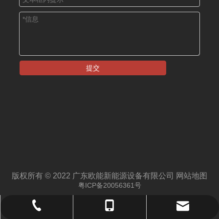
产品体验区
在产品体验区，同学们在操作人员的指引和
提交
保护下，亲自体验了叉车的操作过程，对欧能
叉车有了更加深入的了解。同时，工作人员也
强调了安全操作的重要性，确保同学们的安
全。
版权所有 © 2022 广东欧能新能源设备有限公司
网站地图
粤ICP备20056361号
销售热线:0750-6163077
+86 13827083844
info2@onen.cn