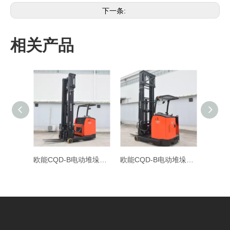
下一条:
相关产品
欧能CQD-B电动堆垛车载重1.5吨升高3米 座驾式前移叉车仓库装卸仓储王
欧能CQD-B电动堆垛车载重1.5吨升高3.5米座驾式前移叉车仓储装卸铲车