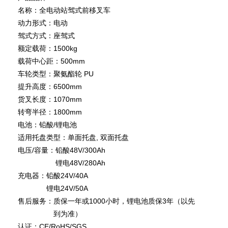
名称：
全电动站驾式前移叉车
动力形式：
电动
驾式方式：
座驾式
额定载荷：
1500kg
载荷中心距：
500mm
车轮类型：
聚氨酯轮 PU
提升高度：
6500mm
货叉长度：
1070mm
转弯半径：
1800mm
电池：
铅酸/锂电池
适用托盘类型：
单面托盘, 双面托盘
电压/容量：
铅酸48V/300Ah
锂电48V/280Ah
充电器：
铅酸24V/40A
锂电24V/50A
售后服务：
质保一年或1000小时，锂电池质保3年（以先
到为准）
认证：
CE/RoHS/SGS