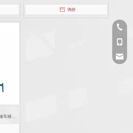
升降平台定制
询价
销售热线:0
售后服务热
+86 138
info2@o
业检修车移动