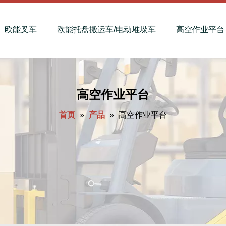
欧能叉车
欧能托盘搬运车/电动堆垛车
高空作业平台
高空作业平台
首页
»
产品
»
高空作业平台