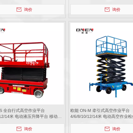
高空作业维修升降机 厂家直销
询价
询价
-S 全自行式高空作业平台
欧能 ON-M 牵引式高空作业平台
10/12/14米 电动液压升降平台 移动剪
4/6/8/10/12/14米 电动高空作
机 厂家直销
式升降平台四轮剪叉式 升降机
询价
询价