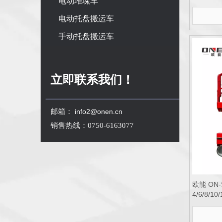
电动堆垛车
销
电动托盘搬运车
手动托盘搬运车
立即联系我们！
邮箱：
info2@onen.cn
销售热线：0750-6163077
欧能 ON
4/6/8/
叉式升降