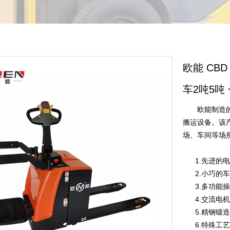
欧能 CB
车2吨5吨
欧能制造的全
搬运设备。该
场、车间等场
1.先进的电
2.小巧的车
3.多功能操
4.交流电机
5.精钢锻造
6.特殊工艺