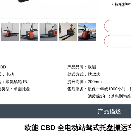
7.标配护栏
CBD
产品品牌：
欧能
式：
电动
驾式方式：
站驾式
型：
聚氨酯轮 PU
提升高度：
200mm
盘类型：
单面托盘
售后服务：
质保一年或1000小时，
池质保3年（以先到为准
产品描述
欧能 CBD 全电动站驾式托盘搬运